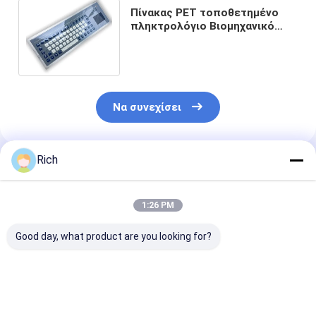
Πίνακας PET τοποθετημένο
πληκτρολόγιο Βιομηχανικό
προσαρμοσμένο πληκτρολόγιο
με μεμβράνη
Να συνεχίσει
Rich
Συνιστώμενα Προϊόντα
1:26 PM
Good day, what product are you looking for?
Βιομηχανικό
Βιομηχανικό πίνακα
Πίνακα