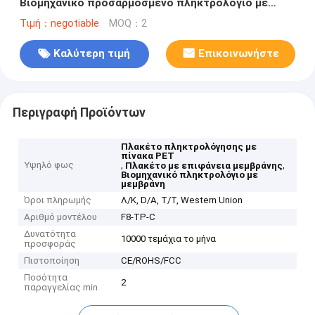
Βιομηχανικό προσαρμοσμένο πληκτρολόγιο με
μεμβράνη
Τιμή：negotiable
MOQ：2
Καλύτερη τιμή
Επικοινωνήστε
Περιγραφή Προϊόντων
Πλακέτο πληκτρολόγησης με
πίνακα PET
Υψηλό φως
,
,
Πλακέτο με επιφάνεια μεμβράνης
Βιομηχανικό πληκτρολόγιο με
μεμβράνη
Όροι πληρωμής
Λ/Κ, D/A, T/T, Western Union
Αριθμό μοντέλου
F8-TP-C
Δυνατότητα
10000 τεμάχια το μήνα
προσφοράς
Πιστοποίηση
CE/ROHS/FCC
Ποσότητα
2
παραγγελίας min