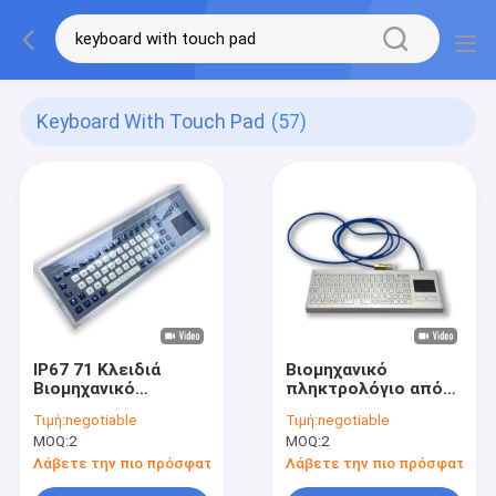
Keyboard With Touch Pad
(57)
IP67 71 Κλειδιά
Βιομηχανικό
Βιομηχανικό
πληκτρολόγιο από
πληκτρολόγιο με
ανοξείδωτο χάλυβα
Τιμή:
negotiable
Τιμή:
negotiable
μεμβράνη με πακέτο
με πίνακα
MOQ:
2
MOQ:
2
αφής Αντιστατικό
ακουστικής επαφής
πληκτρολόγιο
IP67
Λάβετε την πιο πρόσφατη τιμή
Λάβετε την πιο πρόσφατη τι
Προσωπικό πίνακα