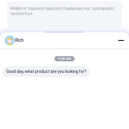
Βιομηχανικό πληκτρολόγιο γραφείου
Πληκτρολόγιο βιομηχανικής μεμβράνης
Βιομηχανικό πληκτρολόγιο με επιφάνεια αφής
Να συνεχίσει
Rich
Βιομηχανικό πληκτρολόγιο με Trackball
βιομηχανικό πληκτρολόγιο από σιλικόνη
5:46 AM
Οι Κατηγορίες Μας
αριθμητικό πληκτρολόγιο μετάλλων
Good day, what product are you looking for?
Πλακέτο με πίσω φωτισμό
Βιομηχανικό
Πληκτρολόγιο
Πίνακα
πληκτρολόγιο PC
ανοξείδωτου
τοποθετημέν
πληκτρολόγιο