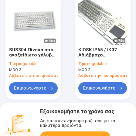
SUS304 Πίνακα από
KIOSK IP65 / IK07
ανοξείδωτο χάλυβα
Αδιάβροχο
Κεφαλότυπο
βιομηχανικό
Τιμή:
negotiable
Τιμή:
negotiable
Βιομηχανικό
πληκτρολόγιο από
MOQ:
2
MOQ:
2
πληκτρολόγιο IP65
ανοξείδωτο χάλυβα
αδιάβροχο
με αφαιρετικό πίσω
Λάβετε την πιο πρόσφατη τιμή
Λάβετε την πιο πρόσφατη τι
πίνακα
τοποθετημένο σε
Επικοινωνήστε
Επικοινωνήστε
θερμοκρασία -40°C
Εξοικονομήστε το χρόνο σας
Ας επικοινωνήσουμε μαζί σας με τα
καλύτερα προϊόντα.