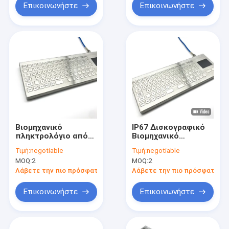
Επικοινωνήστε
Επικοινωνήστε
Βιομηχανικό
IP67 Δισκογραφικό
πληκτρολόγιο από
Βιομηχανικό
ανοξείδωτο χάλυβα
Αδιάβροχο Κιβώτιο
Τιμή:
negotiable
Τιμή:
negotiable
304 με πλήρη
Με Πακέτο
MOQ:
2
MOQ:
2
λειτουργία 2
Αγγίγματος SUS304
πλήκτρα Touch Pad
από ανοξείδωτο
Λάβετε την πιο πρόσφατη τιμή
Λάβετε την πιο πρόσφατη τι
χάλυβα
Επικοινωνήστε
Επικοινωνήστε