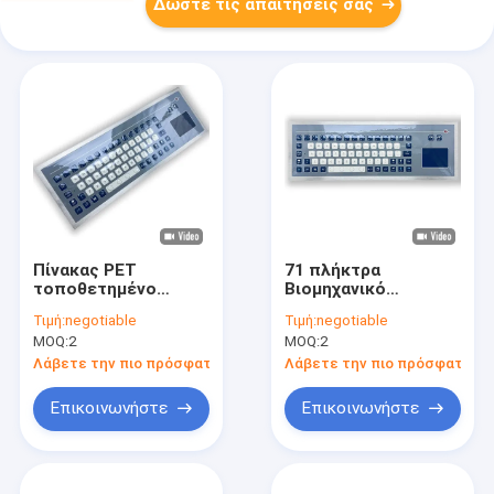
Δώστε τις απαιτήσεις σας
Πίνακας PET
71 πλήκτρα
τοποθετημένο
Βιομηχανικό
πληκτρολόγιο
πληκτρολόγιο
Τιμή:
negotiable
Τιμή:
negotiable
Βιομηχανικό
Πληκτρολογίου
MOQ:
2
MOQ:
2
προσαρμοσμένο
Αντικατάστατο στην
πληκτρολόγιο με
έκρηξη με Touch Pad
Λάβετε την πιο πρόσφατη τιμή
Λάβετε την πιο πρόσφατη τι
μεμβράνη
F8-TP-C
Επικοινωνήστε
Επικοινωνήστε