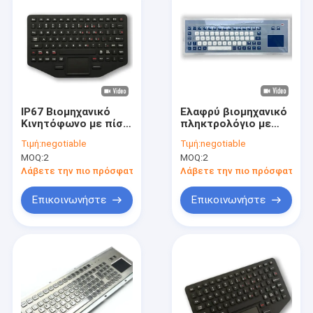
IP67 Βιομηχανικό
Ελαφρύ βιομηχανικό
Κινητόφωνο με πίσω
πληκτρολόγιο με
φωτισμό από
μεμβράνη ανθεκτικό
Τιμή:
negotiable
Τιμή:
negotiable
καουτσούκ πυριτίου
σε έκρηξη με
MOQ:
2
MOQ:
2
Αδιάβροχο
αφαιρετικό 660g
Αδιάβροχο Μίνι
Λάβετε την πιο πρόσφατη τιμή
Λάβετε την πιο πρόσφατη τι
Κινητόφωνο με
Touchpad
Επικοινωνήστε
Επικοινωνήστε
Προσωπικό Πίνακα
Αρχική Σελίδα
Προϊόντα
Βίντεο